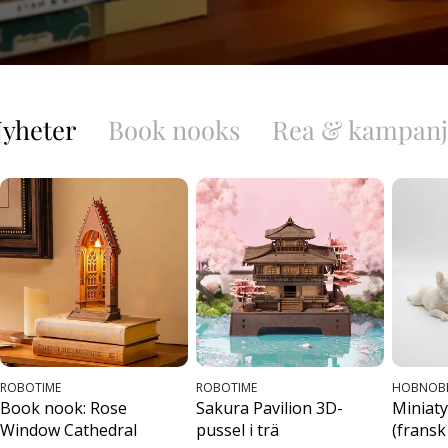
yheter
Book nooks
Rea & kampanj
SÄLJARE:
SÄLJARE:
SÄLJARE:
ROBOTIME
ROBOTIME
HOBNOB
Book nook: Rose
Sakura Pavilion 3D-
Miniaty
Window Cathedral
pussel i trä
(fransk